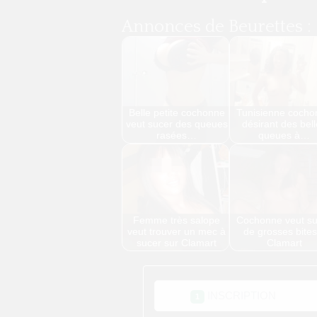
Annonces de Beurettes :
Belle petite cochonne
Tunisienne cocho
veut sucer des queues
désirant des bel
rasées…
queues à…
Femme très salope
Cochonne veut su
veut trouver un mec à
de grosses bites
sucer sur Clamart
Clamart