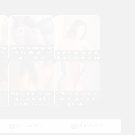
nne
Marocaine salope veut
les
une bite circoncise à
Maghrébine chaude de
sucer à Clamart
Clamart aimant la baise
cer
Plan pour du cul avec
Fille arabe vicieuse
 à
une femme arabe
voulant sucer de très
vicieuse à Clamart
grosses…