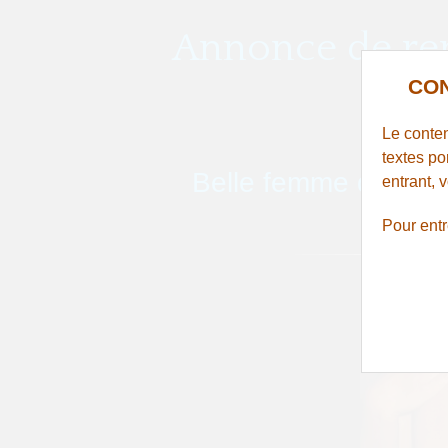
Annonce de ren
CON
Le conten
textes po
Belle femme désire 
entrant, 
Pour ent