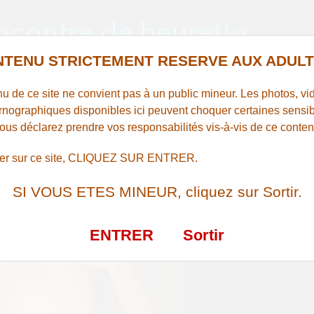
contre de beurette
TENU STRICTEMENT RESERVE AUX ADULT
u de ce site ne convient pas à un public mineur. Les photos, vid
rnographiques disponibles ici peuvent choquer certaines sensibi
des queues très larges à sucer sur
vous déclarez prendre vos responsabilités vis-à-vis de ce conten
Clamart
rer sur ce site, CLIQUEZ SUR ENTRER.
SI VOUS ETES MINEUR, cliquez sur Sortir.
ENTRER
Sortir